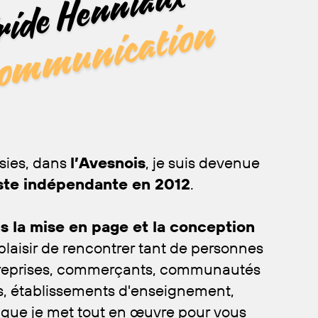
ride Henniaux
Communication
sies, dans
l’Avesnois
, j
e suis devenue ​
ste indépendante en 2012
.
s la mise en page et la conception ​
le plaisir de rencontrer tant de personnes ​
reprises, commerçants, communautés ​
 établissements d'enseignement, ​
, que je met tout en œuvre pour vous ​