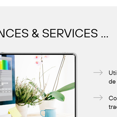
ES & SERVICES ...
Uti
de 
Co
tra