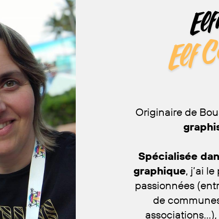
Elf
Elf 
Originaire de Bou
graphi
Spécialisée dan
graphique
, j’ai 
passionnées (ent
de communes,
associations...)